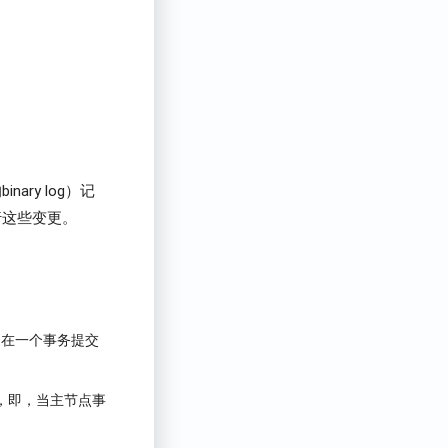
ry log）记
执行这些变更。
。
，即，在一个事务提交
节点中，即，当主节点事