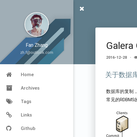
Galera
Fan Zhang
zh.f@outlook.com
2016-12-28
关于数据
Home
Archives
数据库的复制
常见的RDBM
Tags
Links
Github