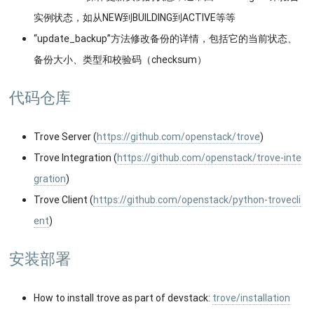
实例状态，如从NEW到BUILDING到ACTIVE等等
“update_backup”方法修改备份的详情，包括它的当前状态、
备份大小、类型和校验码（checksum）
代码仓库
Trove Server (
https://github.com/openstack/trove
)
Trove Integration (
https://github.com/openstack/trove-inte
gration
)
Trove Client (
https://github.com/openstack/python-trovecli
ent
)
安装部署
How to install trove as part of devstack:
trove/installation