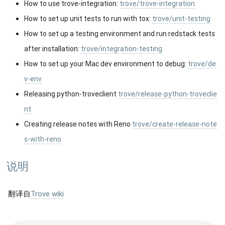
How to use trove-integration:
trove/trove-integration
How to set up unit tests to run with tox:
trove/unit-testing
How to set up a testing environment and run redstack tests
after installation:
trove/integration-testing
How to set up your Mac dev environment to debug:
trove/de
v-env
Releasing python-troveclient
trove/release-python-troveclie
nt
Creating release notes with Reno
trove/create-release-note
s-with-reno
说明
翻译自
Trove wiki