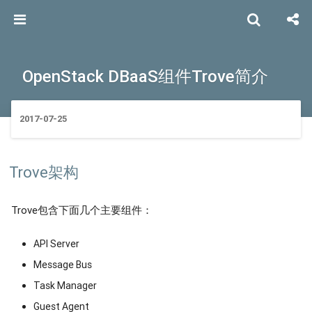
OpenStack DBaaS组件Trove简介
2017-07-25
Trove架构
Trove包含下面几个主要组件：
API Server
Message Bus
Task Manager
Guest Agent